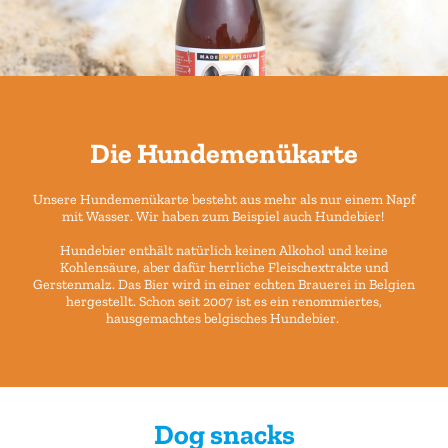
Die Hundemenükarte
Unsere Hundemenükarte besteht aus mehr als nur einem Napf
mit Wasser. Wir haben zum Beispiel auch Hundebier!
Hundebier enthält natürlich keinen Alkohol und keine
Kohlensäure, aber dafür herrliche Fleischextrakte und
Gerstenmalz. Das Bier wird in einer echten Brauerei in Belgien
hergestellt. Schon seit 2007 ist es ein renommiertes,
hausgemachtes belgisches Hundebier.
Dog snacks