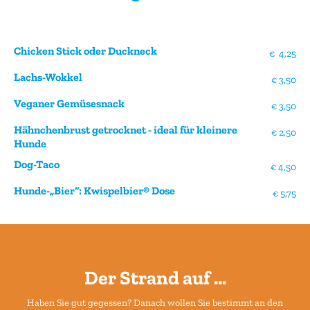
Chicken Stick oder Duckneck
€ 4,25
Lachs-Wokkel
€ 3,50
Veganer Gemüsesnack
€ 3,50
Hähnchenbrust getrocknet - ideal für kleinere
€ 2,50
Hunde
Dog-Taco
€ 4,50
Hunde-„Bier“: Kwispelbier® Dose
€ 5,75
Der Strand auf ...
Haben Sie gut gegessen? Danach wollen Sie bestimmt an den