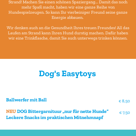
Strand! Machen Sie einen schönen Spaziergang... Damit das noch
mehr Spaß macht, haben wir eine ganze Reihe von
Hundespielzeugen. So kann Ihr vierbeiniger Freund seine ganze
Energie abbauen.
Wir denken auch an die Gesundheit Ihres treuen Freundes! All das
Laufen am Strand kann Ihren Hund durstig machen. Dafür haben
wir eine Trinkflasche, damit Sie auch unterwegs trinken können.
Dog's Easytoys
Ballwerfer mit Ball
€ 8,50
NEU
DOG Bittergarnituur „nur für nette Hunde“
€ 7,50
Leckere Snacks im praktischen Mitnehmnapf