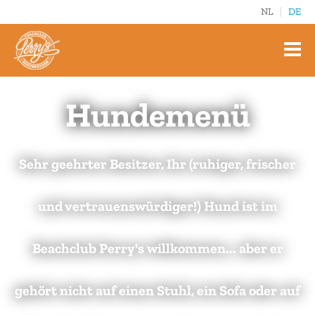
NL
DE
Hundemenü
Sehr geehrter Besitzer, Ihr (ruhiger, frischer
und vertrauenswürdiger!) Hund ist im
Beachclub Perry's willkommen... aber er
gehört nicht auf einen Stuhl, ein Sofa oder auf