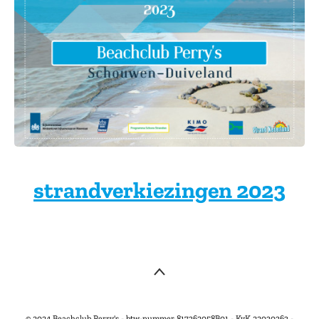
strandverkiezingen 2023
© 2024 Beachclub Perry's - btw-nummer 817362058B01 - KvK 22030363 -