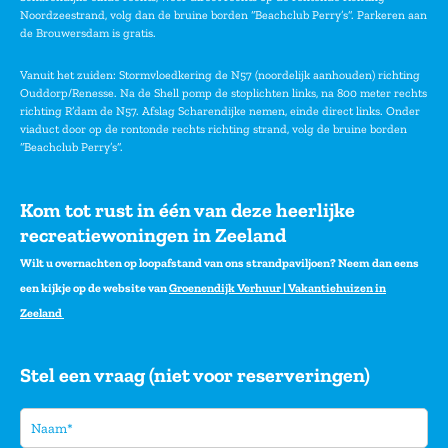
Noordzeestrand, volg dan de bruine borden “Beachclub Perry’s”. Parkeren aan
de Brouwersdam is gratis.
Vanuit het zuiden: Stormvloedkering de N57 (noordelijk aanhouden) richting
Ouddorp/Renesse. Na de Shell pomp de stoplichten links, na 800 meter rechts
richting R’dam de N57. Afslag Scharendijke nemen, einde direct links. Onder
viaduct door op de rontonde rechts richting strand, volg de bruine borden
“Beachclub Perry’s”.
Kom tot rust in één van deze heerlijke
recreatiewoningen in Zeeland
Wilt u overnachten op loopafstand van ons strandpaviljoen? Neem dan eens
een kijkje op de website van
Groenendijk Verhuur | Vakantiehuizen in
Zeeland
Stel een vraag (niet voor reserveringen)