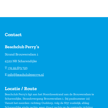
Contact
Beachclub Perry’s
Strand Brouwersdam 1
4322 NR Scharendijke
T
+31 111 671 723
E
info@beachclubperrys.nl
Locatie / Route
Beachclub Perry’s ligt aan het Noordzeestrand aan de Brouwersdam te
Scharendijke. Strandovergang Brouwersdam 1. (bij paalnummer 22)
Vanuit het noorden: richting Ouddorp, volg de N57 zuidelijk, afslag
Scharendijke einde rechts, weer direct rechts op de rontonde richting