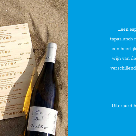
…een es
tapaslunch 
een heerlij
wijn van de
verschillen
Uiteraard h