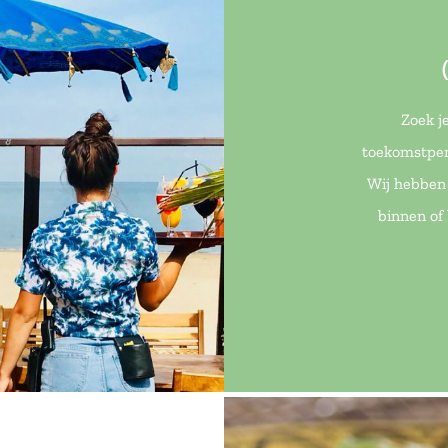
Zoek j
toekomstper
Wij hebben 
binnen of 