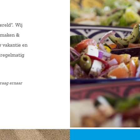
ereld”. Wij
 smaken &
w vakantie en
 regelmatig
vraag ernaar