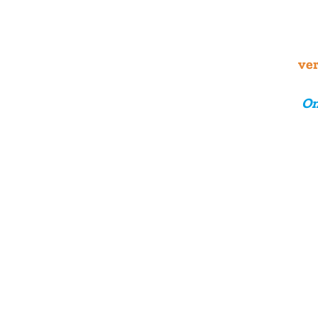
ver
On