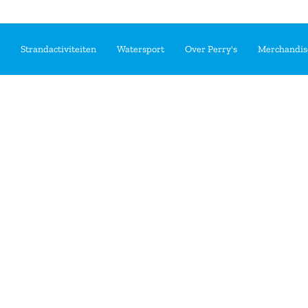
Strandactiviteiten
Watersport
Over Perry's
Merchandis