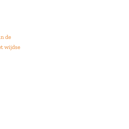
in de
et wijdse